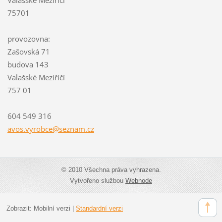
Valašské Meziříčí
75701
provozovna:
Zašovská 71
budova 143
Valašské Meziříčí
757 01
604 549 316
avos.vyr
obce@sez
nam.cz
© 2010 Všechna práva vyhrazena.
Vytvořeno službou
Webnode
Zobrazit:
Mobilní verzi
|
Standardní verzi