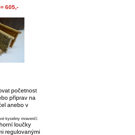
= 605,-
ovat početnost
ebo příprav na
čel anebo v
vé kyseliny mravenčí.
horní loučky
i regulovanými