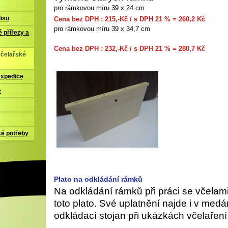
pro rámkovou míru 39 x 24 cm
Cena bez DPH : 215
,-Kč / s DPH 21 % = 260,2 Kč
lisu
pro rámkovou míru 39
 přířezy a
Cena bez DPH : 232
,-Kč / s DPH 21 % = 280,7 Kč
včelařské
expedice
e
ké potřeby
Plato na odkládání rámků
Na odkládání rámků př
i
práci se včelam
toto plato. Své uplatnění najde i v med
á
odkládací stojan při uk
á
zkách včelařen