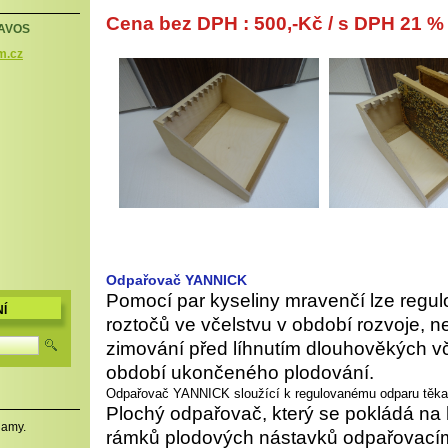
Cena bez DPH :
50
0
,-Kč / s DPH 21 % 
í AVOS
m.cz
Odpařovač YANNICK
Pomocí par kyseliny mravenčí lze regul
Í
roztočů ve včelstvu v období rozvoje, n
zimování před líhnutím dlouhověkých v
období ukončeného plodování.
Odpařovač YANNICK sloužící k regulovanému odparu těka
Plochý odpařovač, který se pokládá na 
namy.
rámků plodových nástavků odpařovacím