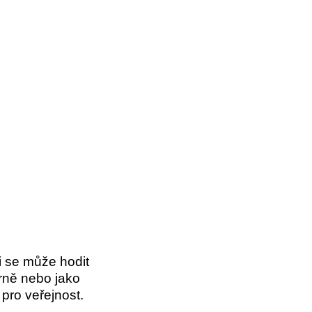
 x 34,7 cm
i
s
e může hodit
rně nebo jako
í pro veřejnost.