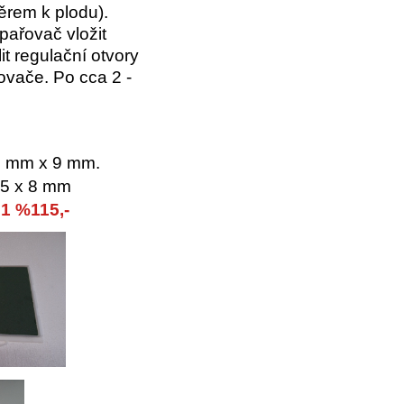
ěrem k plodu).
pařovač vložit
t regulační otvory
ovače. Po cca 2 -
95 mm x 9 mm.
95 x 8 mm
1 %115,-