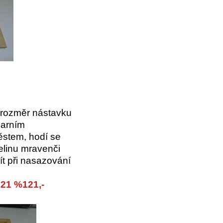
 rozměr nástavku
jarním
stem, hodí se
elinu mravenči
 při nasazování
21 %121,-