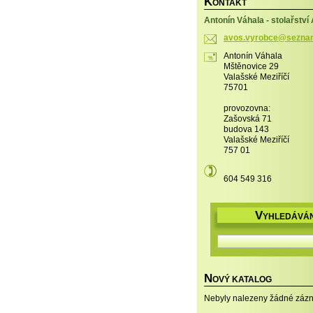
K
ONTAKT
Antonín Váhala - stolařstv
avos.vyr
obce@sez
na
Antonín Váhala
Mštěnovice 29
Valašské Meziříčí
75701
provozovna:
Zašovská 71
budova 143
Valašské Meziříčí
757 01
604 549 316
V
YHLEDÁVÁN
N
OVÝ KATALOG
Nebyly nalezeny žádné záz