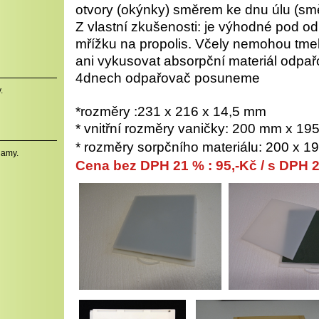
otvory (okýnky) směrem ke dnu úlu (sm
Z vlastní zkušenosti: je výhodné pod od
mřížku na propolis. Včely nemohou tmeli
ani vykusovat absorpční materiál odpař
4dnech odpařovač posuneme
.
*rozměry :231 x 216 x 14,5 mm
* vnitřní rozměry vaničky: 200 mm x 1
* rozměry sorpčního materiálu: 200 x 1
namy.
Cena
bez DPH 21 %
:
9
5,-Kč /
s DPH 2