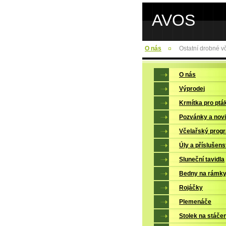
AVOS
O nás
Ostatní drobné v
O nás
Výprodej
Krmítka pro ptá
Pozvánky a nov
Včelařský prog
Úly a příslušens
Sluneční tavidla
Bedny na rámk
Rojáčky
Plemenáče
Stolek na stáče