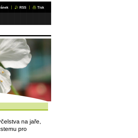
ránek
RSS
Tisk
čelstva na jaře,
ystemu pro