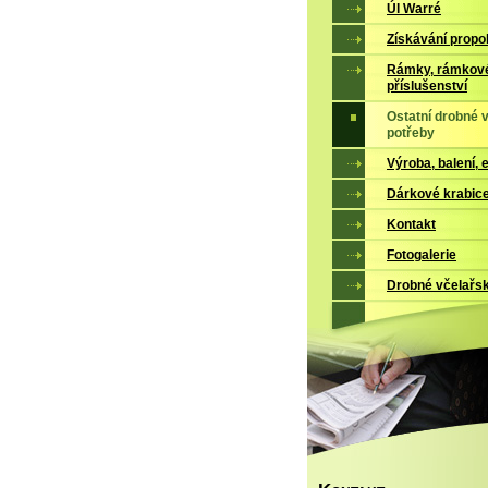
Úl Warré
Získávání propo
Rámky, rámkové
příslušenství
Ostatní drobné 
potřeby
Výroba, balení, 
Dárkové krabic
Kontakt
Fotogalerie
Drobné včelařs