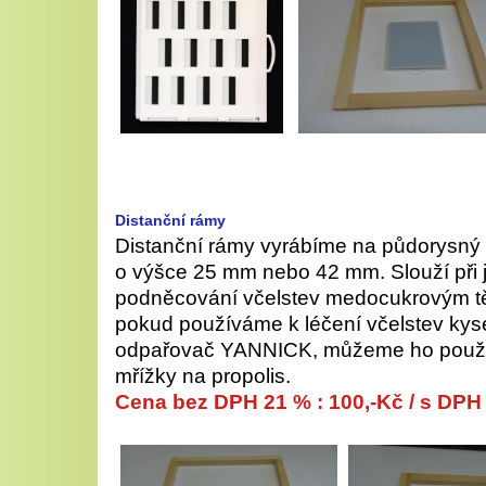
Distanční rámy
Distanční rámy vyrábíme na půdorysný
o výšce 25 mm nebo 42 mm. Slouží při 
podněcování včelstev medocukrovým tě
pokud používáme k léčení včelstev kys
odpařovač YANNICK, můžeme ho použít
mřížky na propolis.
Cena
bez DPH 21 %
: 100
,-Kč /
s DPH 