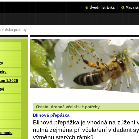
Úvodní stránka
Mapa st
čelařské potřeby
ky
inky
ram 1/2026
tví
Ostatní drobné včelařské potřeby
y
Blinová přepážka
Blinová přepážka je vhodná na zúžení v
nutná zejména při včelaření v dadant s
ní medu
výměnu starých rámků