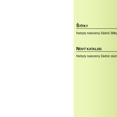
Š
TÍTKY
Nebyly nalezeny žádné štítky
N
OVÝ KATALOG
Nebyly nalezeny žádné záz