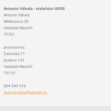
Antonín Váhala - stolařství AVOS
Antonín Váhala
Mštěnovice 29
Valašské Meziříčí
75701
provozovna:
Zašovská 71
budova 143
Valašské Meziříčí
757 01
604 549 316
avos.vyr
obce@sez
nam.cz