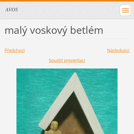
AVOS
malý voskový betlém
Předchozí
Následující
Spustit prezentaci