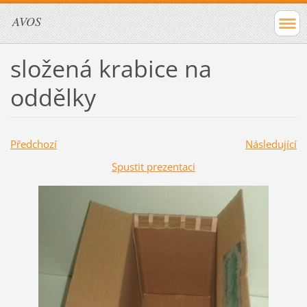
AVOS
složená krabice na
oddělky
Předchozí
Následující
Spustit prezentaci