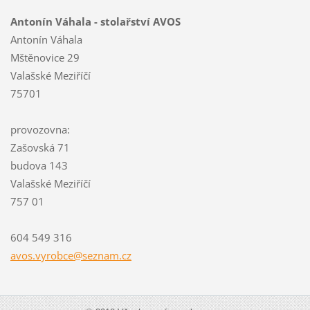
Antonín Váhala - stolařství AVOS
Antonín Váhala
Mštěnovice 29
Valašské Meziříčí
75701
provozovna:
Zašovská 71
budova 143
Valašské Meziříčí
757 01
604 549 316
avos.vyr
obce@sez
nam.cz