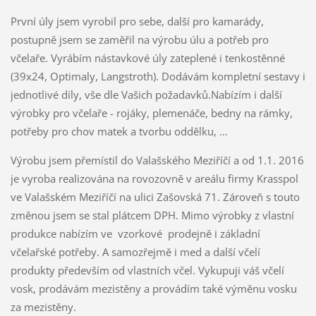
První úly jsem vyrobil pro sebe, další pro kamarády,
postupně jsem se zaměřil na výrobu úlu a potřeb pro
včelaře. Vyrábím nástavkové úly zateplené i tenkostěnné
(39x24, Optimaly, Langstroth). Dodávám kompletní sestavy i
jednotlivé díly, vše dle Vašich požadavků.Nabízím i další
výrobky pro včelaře - rojáky, plemenáče, bedny na rámky,
potřeby pro chov matek a tvorbu oddělku, ...
Výrobu jsem přemístil do Valašského Meziříčí a od 1.1. 2016
je vyroba realizována na rovozovně v areálu firmy Krasspol
ve Valašském Meziříčí na ulici Zašovská 71. Zároveň s touto
změnou jsem se stal plátcem DPH. Mimo výrobky z vlastní
produkce nabízím ve vzorkové prodejně i základní
včelařské potřeby. A samozřejmě i med a další včelí
produkty především od vlastních včel. Vykupuji váš včelí
vosk, prodávám mezistěny a provádím také výměnu vosku
za mezistěny.