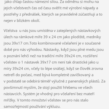
jako chlap častou námezní silou. Za odměnu si mohu na
jejich včelstvech čas od času ověřit mé výrobní nápady a
postřehy z přednášek, kterých se pravidelně zúčastňuji a to
nejen v blízkém okolí.
Včelstva u nás jsou umístěna v zateplených nástavkových
úlech na rámkové míře 39 x 24 cm jako plodiště, medníky
jsou 39x17 cm.Toto kombinované včelaření je v současné
době pro nás výhodou. Nástavky, když jsou plné medu jsou
o poznání lehčí než na tradiční míře 39x24 cm, rozšíření
včelstev o 1 nástavek 39x17 cm není tak drastické jako u
míry 39x24 cm, včely to lépe snášejí, když se člověk zrovna
netrefí do počasí, med bývá kompletně zavíčkovaný a
v podstatě se odebírá téměř výlučně z panenských plástů. Za
povšimnutí myslím, že stojí použití hřebenu ve všech
nástavcích. Systém je vhodný pro včelaření bez mateří
mřížky. V tomto množství včelstev se pro nás stalo
samozřejmostí používání výkluzu.