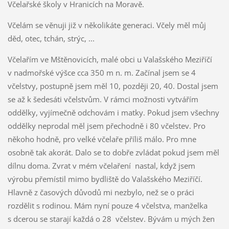
Včelařské školy v Hranicích na Moravě.
Včelám se věnuji již v několikáte generaci. Včely měl můj
děd, otec, tchán, strýc, ...
Včelařím ve Mštěnovicích, malé obci u Valašského Meziříčí
v nadmořské výšce cca 350 m n. m. Začínal jsem se 4
včelstvy, postupně jsem měl 10, později 20, 40. Dostal jsem
se až k šedesáti včelstvům. V rámci možnosti vytvářím
oddělky, vyjímečně odchovám i matky. Pokud jsem všechny
oddělky neprodal měl jsem přechodně i 80 včelstev. Pro
někoho hodně, pro velké včelaře příliš málo. Pro mne
osobně tak akorát. Dalo se to dobře zvládat pokud jsem měl
dílnu doma. Zvrat v mém včelaření nastal, když jsem
výrobu přemístil mimo bydliště do Valašského Meziříčí.
Hlavně z časových důvodů mi nezbylo, než se o práci
rozdělit s rodinou. Mám nyní pouze 4 včelstva, manželka
s dcerou se starají každá o 28 včelstev. Bývám u mých žen